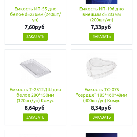
Емкость ИП-55 дно
Емкость ИП-196 дно
белое d=236мм (240шт/
внеш.мм d=233мм
уп)
(200шт/уп)
7,60руб
7,33руб
ЗАКАЗАТЬ
ЗАКАЗАТЬ
Емкость Т-2512ДШ дно
Емкость ТС-075
белое 280*150мм
"сердце" 185*160*48мм
(320шт/уп) Комус
(400шт/уп) Комус
8,64руб
8,34руб
ЗАКАЗАТЬ
ЗАКАЗАТЬ