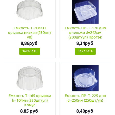
Емкость Т-206КН
Емкость ПР-Т-170 дно
крышка низкая (230шт/
внеш.мм d=242мм
уп)
(200шт/уп) Протэк
8,86руб
8,34руб
ЗАКАЗАТЬ
ЗАКАЗАТЬ
Емкость Т-165 крышка
Емкость ПР-Т-225 дно
h=104мм (330шт/уп)
d=250мм (250шт/уп)
Комус
8,85 руб
8,40руб