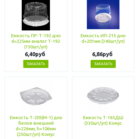
Емкость ПР-Т-192 дно
Емкость ИП-215 дно
d=225мм аналог Т-192
d=201мм (340шт/уп)
(150шт/уп)
6,40руб
6,86руб
ЗАКАЗАТЬ
ЗАКАЗАТЬ
Емкость Т-205(М-1) дно
Емкость Т-165ДШ
белое внешний
(330шт/уп) Комус
d=226мм, h=106мм
(250шт/уп) Комус