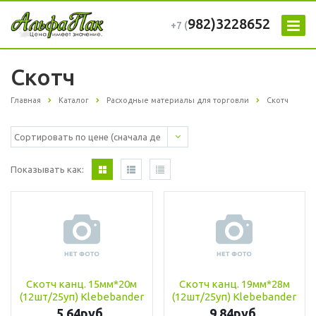
982)3228652
+7 (
Скотч
Главная
Каталог
Расходные материалы для торговли
Скотч
Показывать как:
Скотч канц. 15мм*20м
Скотч канц. 19мм*28м
(12шт/25уп) Klebebander
(12шт/25уп) Klebebander
5,64руб
9,84руб