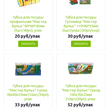
Губка для посуды
Губка для посуды
профильная "Мистер
Гулливер "Мистер
Бульк" 80*60*43мм
Бульк" 110*80*35мм
(5шт/40уп), упак
(5шт/упак) (30уп/кор)
20 руб/упак
30 руб/упак
ЗАКАЗАТЬ
ЗАКАЗАТЬ
Губка для посуды
Губка для посуды
"Мистер Бульк" Супер
"Мистер Бульк" Гранд
90х60х25мм (10шт/30уп),
105х70х25мм
упак
(10шт/20уп), упак
33 руб/упак
52 руб/упак