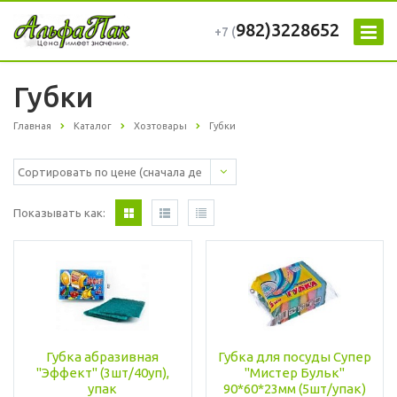
982)3228652
+7 (
Губки
Главная
Каталог
Хозтовары
Губки
Показывать как:
Губка абразивная
Губка для посуды Супер
"Эффект" (3шт/40уп),
"Мистер Бульк"
упак
90*60*23мм (5шт/упак)