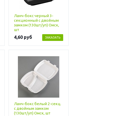
Ланч-бокс черный 3-
секционный с двойным
замком (130шт/уп) Омск,
шт
4,60 руб
ЗАКАЗАТЬ
Ланч-бокс белый 2-секц.
с двойным замком
(130шт/уп) Омск, шт