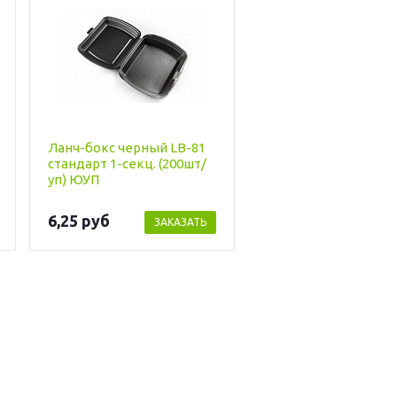
Ланч-бокс черный LB-81
стандарт 1-секц. (200шт/
уп) ЮУП
6,25 руб
ЗАКАЗАТЬ