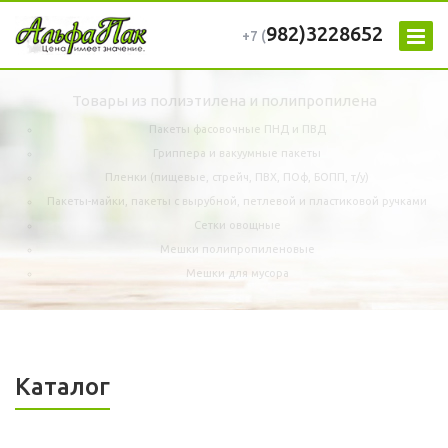
982)3228652
+7 (
Товары из полиэтилена и полипропилена
Пакеты фасовочные ПНД и ПВД
Гриппера и вакуумные пакеты
Пленки (пищевые, стрейч, ПВХ, ПОф, БОПП, т/у)
Пакеты-майки, пакеты с вырубной, петлевой и пластиковой ручками
Сетки овощные
Мешки полипропиленовые
Мешки для мусора
Каталог